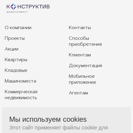
О компании
Контакты
Проекты
Способы
приобретения
Акции
Клиентам
Квартиры
Документация
Кладовые
Мобильное
Машиноместа
приложение
Коммерческая
Агентам
недвижимость
Мы используем cookies
+7 391 230-20-20
Этот сайт применяет файлы cookie для
sales@constructive-d.ru