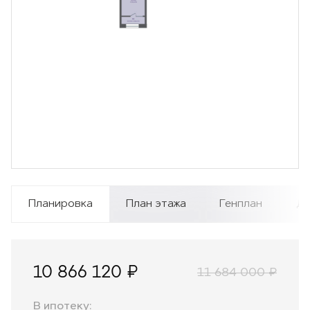
Планировка
План этажа
Генплан
Ди
10 866 120 ₽
11 684 000 ₽
В ипотеку: