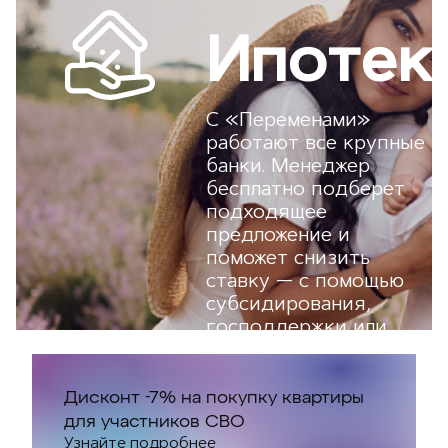
Ипотек
С «Переменами»
работают все крупные
банки. Менеджер
бесплатно подберет
подходящее
предложение и
поможет снизить
ставку — с помощью
субсидирования,
господдержки или
семейной ипотеки.
Дисконт -7% на покупку квартиры
для участников СВО
Узнайте подробнее