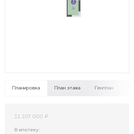
Планировка
План этажа
Генплан
Чи
11 107 000 ₽
В ипотеку: