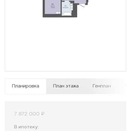
Планировка
План этажа
Генплан
Чи
7 872 000 ₽
В ипотеку: