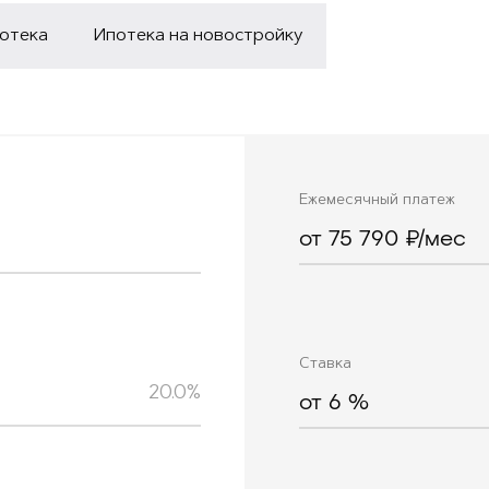
потека
Ипотека на новостройку
Ежемесячный платеж
от 75 790 ₽/мес
Ставка
20.0%
от
6
%