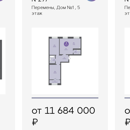
Перемены, Дом №1 , 5
Пе
этаж
эт
от 11 684 000
о
₽