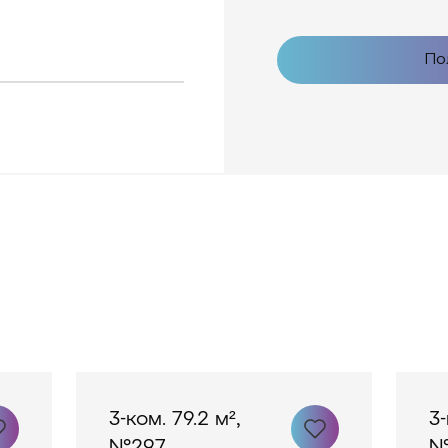
По
3-ком. 79.2 м²,
3-
№297
№