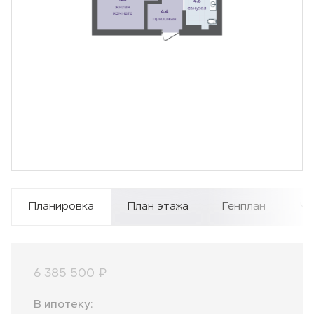
Планировка
План этажа
Генплан
Чи
6 385 500 ₽
В ипотеку: