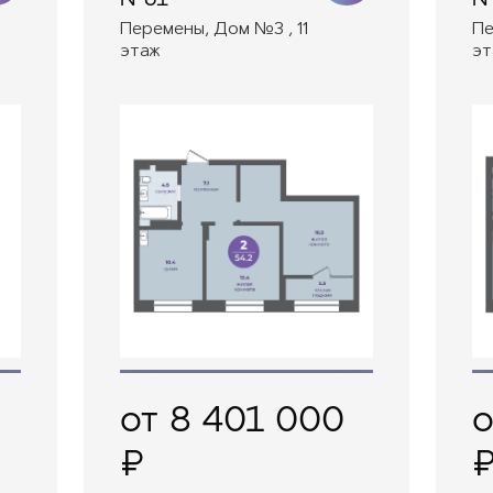
Перемены, Дом №3 , 11
Пе
этаж
эт
от 8 401 000
о
₽