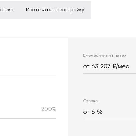
потека
Ипотека на новостройку
Ежемесячный платеж
от 63 207 ₽/мес
Ставка
20.0%
от
6
%