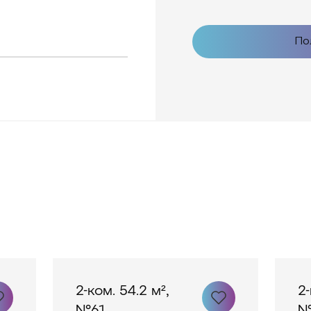
По
2-ком. 54.2 м²,
2-
№61
№