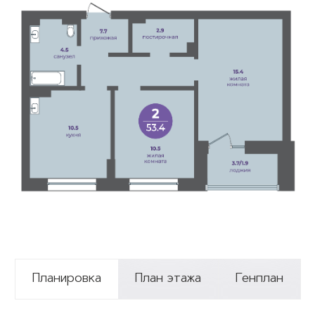
Планировка
План этажа
Генплан