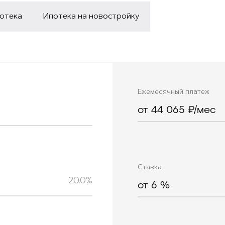
потека
Ипотека на новостройку
Ежемесячный платеж
от 44 065 ₽/мес
Ставка
20.0%
от
6
%