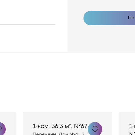
По
1-ком. 36.3 м², №67
1-
№
Перемены, Дом №4 , 2