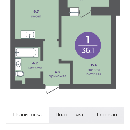
Планировка
План этажа
Генплан