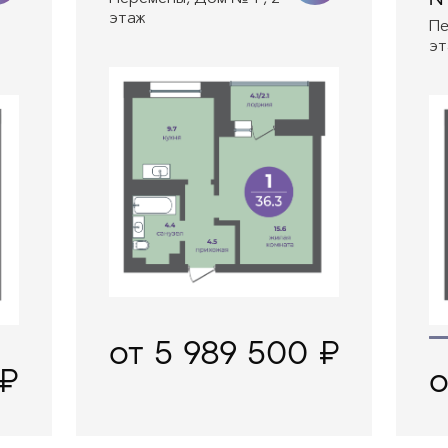
этаж
Пе
эт
от 5 989 500 ₽
 ₽
о