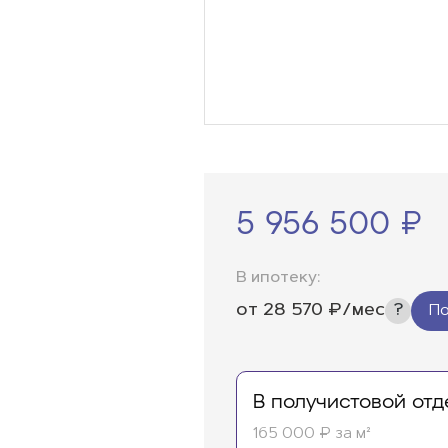
5 956 500 ₽
В ипотеку:
от
28 570
₽/мес
По
В получистовой отд
165 000 ₽ за м²