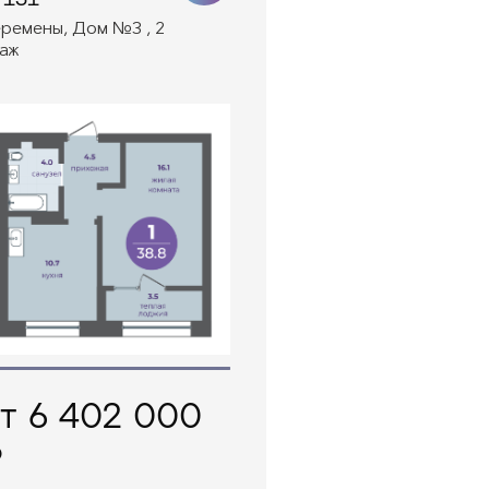
ремены, Дом №3 , 2
аж
т 6 402 000
₽