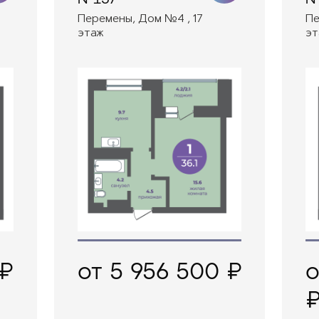
Перемены, Дом №4 , 17
Пе
этаж
эт
 ₽
от 5 956 500 ₽
о