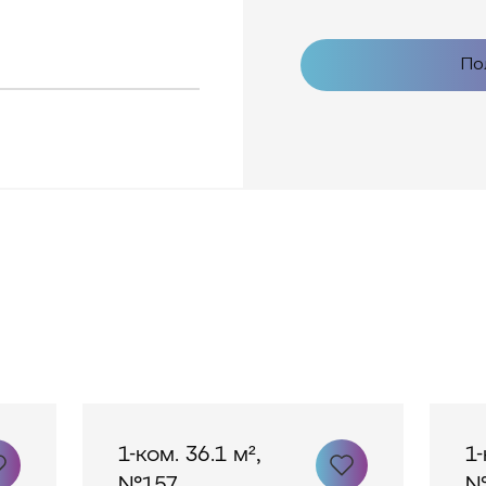
По
1-ком. 36.1 м²,
1-
№157
№