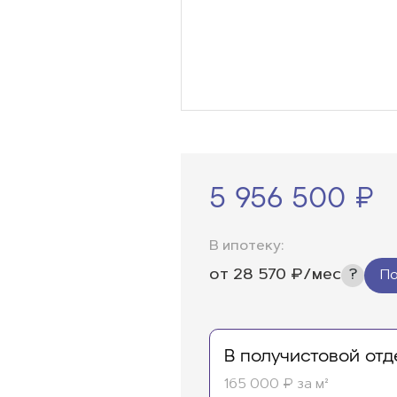
5 956 500 ₽
В ипотеку:
от
28 570
₽/мес
По
В получистовой отд
165 000 ₽ за м²