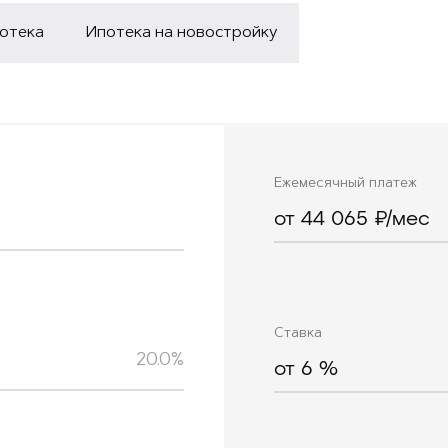
потека
Ипотека на новостройку
Ежемесячный платеж
от 44 065 ₽/мес
Ставка
20.0%
от
6
%