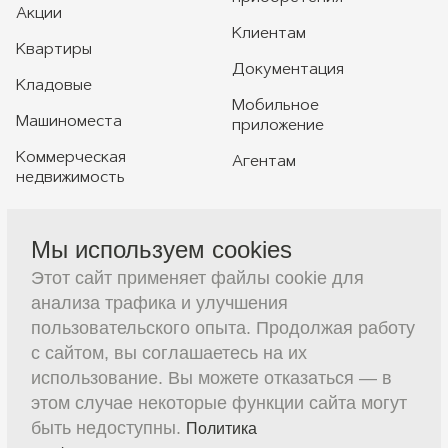
Акции
Клиентам
Квартиры
Документация
Кладовые
Мобильное
Машиноместа
приложение
Коммерческая
Агентам
недвижимость
Мы используем cookies
+7 391 230-20-20
Этот сайт применяет файлы cookie для
sales@constructive-d.ru
анализа трафика и улучшения
пользовательского опыта. Продолжая работу
с сайтом, вы соглашаетесь на их
использование. Вы можете отказаться — в
этом случае некоторые функции сайта могут
быть недоступны.
Политика
(с) 2026 ООО Специализированный застройщик
Записаться на