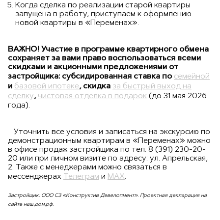
Когда сделка по реализации старой квартиры
запущена в работу, приступаем к оформлению
новой квартиры в «Переменах».
ВАЖНО! Участие в программе квартирного обмена
сохраняет за вами право воспользоваться всеми
скидками и акционными предложениями от
застройщика: субсидированная ставка по
семейной
и
базовой ипотеке
, скидка
за быстрый выход на
сделку
,
чистовая отделка в подарок
(до 31 мая 2026
года).
Уточнить все условия и записаться на экскурсию по
демонстрационным квартирам в «Переменах» можно
в офисе продаж застройщика по тел. 8 (391) 230-20-
20 или при личном визите по адресу: ул. Апрельская,
2. Также с менеджерами можно связаться в
мессенджерах
Телеграм
и
МАХ
.
Застройщик: ООО СЗ «Конструктив Девелопмент». Проектная декларация на
сайте наш.дом.рф.