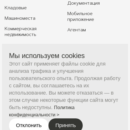
Документация
Кладовые
Мобильное
Машиноместа
приложение
Коммерческая
Агентам
недвижимость
Мы используем cookies
+7 391 230-20-20
Этот сайт применяет файлы cookie для
sales@constructive-d.ru
анализа трафика и улучшения
пользовательского опыта. Продолжая работу
с сайтом, вы соглашаетесь на их
использование. Вы можете отказаться — в
этом случае некоторые функции сайта могут
быть недоступны.
Политика
(с) 2026 ООО Специализированный застройщик
Записаться на
"Конструктив Девелопмент"
конфиденциальности >
получение
Все материалы на сайте опубликованы в ознакомительных
ключей
целях и не являются публичной офертой.
Отклонить
Принять
Политика конфиденциальности