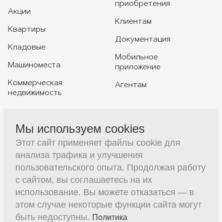
приобретения
Акции
Клиентам
Квартиры
Документация
Кладовые
Мобильное
Машиноместа
приложение
Коммерческая
Агентам
недвижимость
Мы используем cookies
+7 391 230-20-20
Этот сайт применяет файлы cookie для
sales@constructive-d.ru
анализа трафика и улучшения
пользовательского опыта. Продолжая работу
с сайтом, вы соглашаетесь на их
использование. Вы можете отказаться — в
этом случае некоторые функции сайта могут
быть недоступны.
Политика
(с) 2026 ООО Специализированный застройщик
Записаться на